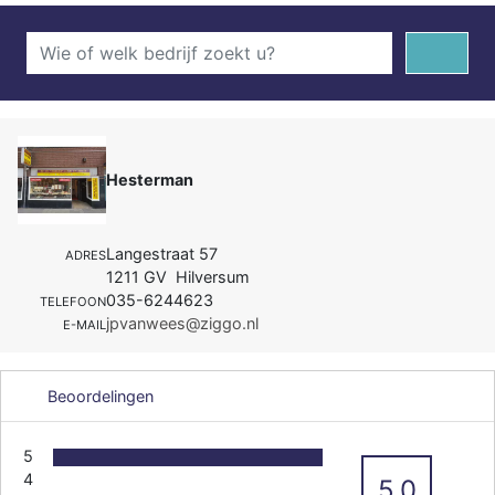
Hesterman
Langestraat 57
ADRES
1211 GV Hilversum
035-6244623
TELEFOON
jpvanwees@ziggo.nl
E-MAIL
Beoordelingen
5
4
5.0