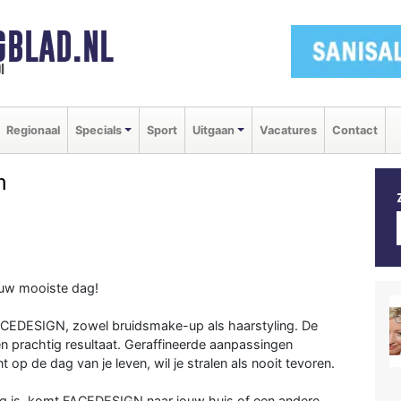
GBLAD.NL
i
Regionaal
Specials
Sport
Uitgaan
Vacatures
Contact
m
ouw mooiste dag!
CEDESIGN, zowel bruidsmake-up als haarstyling. De
een prachtig resultaat. Geraffineerde aanpassingen
p de dag van je leven, wil je stralen als nooit tevoren.
 is, komt FACEDESIGN naar jouw huis of een andere