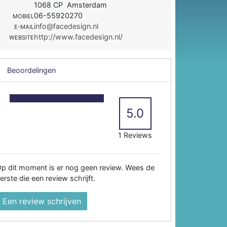
1068 CP Amsterdam
06-55920270
MOBIEL
info@facedesign.nl
E-MAIL
http://www.facedesign.nl/
WEBSITE
Beoordelingen
5
4
5.0
3
2
1 Reviews
p dit moment is er nog geen review. Wees de
erste die een review schrijft.
Een review schrijven