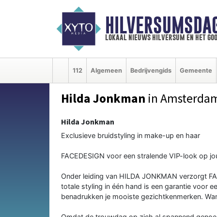
HILVERSUMSDA
lokaal nieuws hilversum en het goo
112
Algemeen
Bedrijvengids
Gemeente
Hilda Jonkman
in Amsterda
Hilda Jonkman
Exclusieve bruidstyling in make-up en haar
FACEDESIGN voor een stralende VIP-look op j
Onder leiding van HILDA JONKMAN verzorgt FA
totale styling in één hand is een garantie voor 
benadrukken je mooiste gezichtkenmerken. Want o
Omdat de trouwdag op zich al spannend genoeg