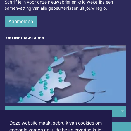
Schrijf je in voor onze nieuwsbrief en krijg wekelijks een
samenvatting van alle gebeurtenissen uit jouw regio.
Aanmelden
ONLINE DAGBLADEN
Overige dagbladen in de regio
Deze website maakt gebruik van cookies om
Algemene voorwaarden
ervoor te zorgen dat u de beste ervaring krijgt