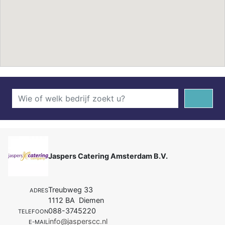
Jaspers Catering Amsterdam B.V.
Treubweg 33
ADRES
1112 BA Diemen
088-3745220
TELEFOON
info@jasperscc.nl
E-MAIL