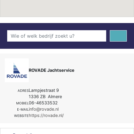
ROVADE Jachtservice
Lampjestraat 9
ADRES
1336 ZB Almere
06-46533532
MOBIEL
info@rovade.nl
E-MAIL
https://rovade.nl/
WEBSITE