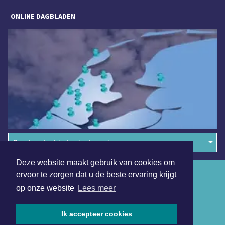
ONLINE DAGBLADEN
Overige dagbladen in de regio
Deze website maakt gebruik van cookies om
Algemene voorwaarden
ervoor te zorgen dat u de beste ervaring krijgt
op onze website
Lees meer
Disclaimer
Privacy Statement
Ik accepteer cookies