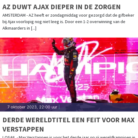
AZ DUWT AJAX DIEPER IN DE ZORGEN
AMSTERDAM - AZ heeft er zondagmiddag voor gezorgd dat de gifbeker
bij Ajax voorlopig nog niet leeg is. Door een 1-2 overwinning van de
Alkmaarders in [...]
7 oktober 2023, 22:00 uur
|
DERDE WERELDTITEL EEN FEIT VOOR MAX
VERSTAPPEN
LOSAIL - Max Verstappen is voor het derde jaar op rij wereldkampioen in