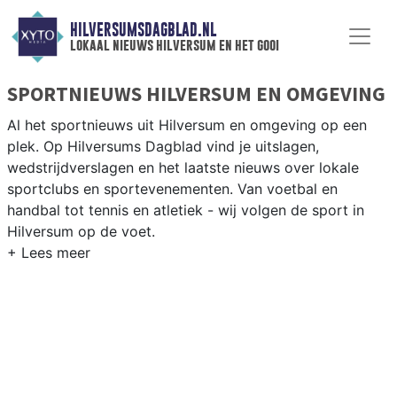
HILVERSUMSDAGBLAD.NL
lokaal nieuws hilversum en het gooi
SPORTNIEUWS HILVERSUM EN OMGEVING
Al het sportnieuws uit Hilversum en omgeving op een
plek. Op Hilversums Dagblad vind je uitslagen,
wedstrijdverslagen en het laatste nieuws over lokale
sportclubs en sportevenementen. Van voetbal en
handbal tot tennis en atletiek - wij volgen de sport in
Hilversum op de voet.
LOKALE SPORT HILVERSUM
Van HFC Hilversum en Hilversum Atletiek tot golfen op
de Hilversumsche Golf Club en zeilen op de
Loosdrechtse Plassen — sport in Hilversum is
afwisselend. Blijf op de hoogte van alle sportieve
uitslagen en prestaties in Hilversum.