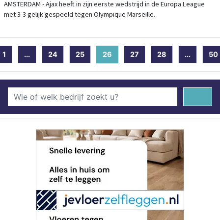
AMSTERDAM - Ajax heeft in zijn eerste wedstrijd in de Europa League
met 3-3 gelijk gespeeld tegen Olympique Marseille.
1
...
24
25
26
(current)
27
28
...
50