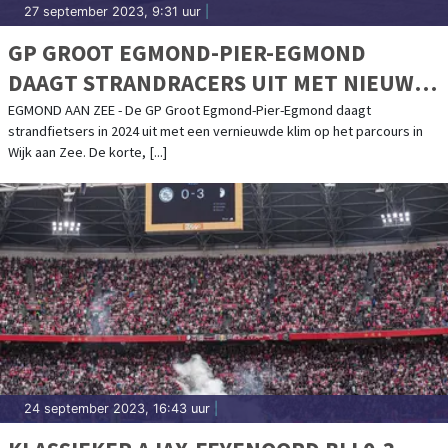
27 september 2023, 9:31 uur
|
GP GROOT EGMOND-PIER-EGMOND
DAAGT STRANDRACERS UIT MET NIEUWE
KLIM OP HET PARCOURS
EGMOND AAN ZEE - De GP Groot Egmond-Pier-Egmond daagt
strandfietsers in 2024 uit met een vernieuwde klim op het parcours in
Wijk aan Zee. De korte, [...]
24 september 2023, 16:43 uur
|