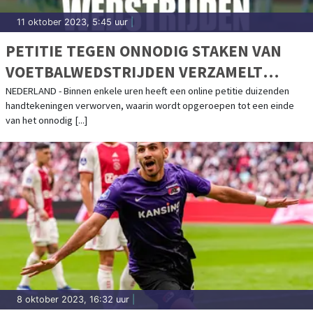
11 oktober 2023, 5:45 uur
|
PETITIE TEGEN ONNODIG STAKEN VAN
VOETBALWEDSTRIJDEN VERZAMELT
DUIZENDEN HANDTEKENINGEN IN
NEDERLAND - Binnen enkele uren heeft een online petitie duizenden
handtekeningen verworven, waarin wordt opgeroepen tot een einde
ENKELE UREN
van het onnodig [...]
8 oktober 2023, 16:32 uur
|