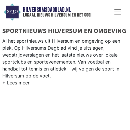
HILVERSUMSDAGBLAD.NL
lokaal nieuws hilversum en het gooi
SPORTNIEUWS HILVERSUM EN OMGEVING
Al het sportnieuws uit Hilversum en omgeving op een
plek. Op Hilversums Dagblad vind je uitslagen,
wedstrijdverslagen en het laatste nieuws over lokale
sportclubs en sportevenementen. Van voetbal en
handbal tot tennis en atletiek - wij volgen de sport in
Hilversum op de voet.
LOKALE SPORT HILVERSUM
Van HFC Hilversum en Hilversum Atletiek tot golfen op
de Hilversumsche Golf Club en zeilen op de
Loosdrechtse Plassen — sport in Hilversum is
afwisselend. Blijf op de hoogte van alle sportieve
uitslagen en prestaties in Hilversum.