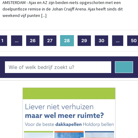
AMSTERDAM - Ajax en AZ zijn beiden niets opgeschoten met een
doelpuntloze remise in de Johan Cruijff Arena. Ajax heeft sinds dit
weekend vijf punten [...]
1
...
26
27
28
(current)
29
30
...
50