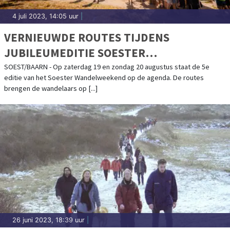
4 juli 2023, 14:05 uur
|
VERNIEUWDE ROUTES TIJDENS
JUBILEUMEDITIE SOESTER
WANDELWEEKEND
SOEST/BAARN - Op zaterdag 19 en zondag 20 augustus staat de 5e
editie van het Soester Wandelweekend op de agenda. De routes
brengen de wandelaars op [...]
26 juni 2023, 18:39 uur
|