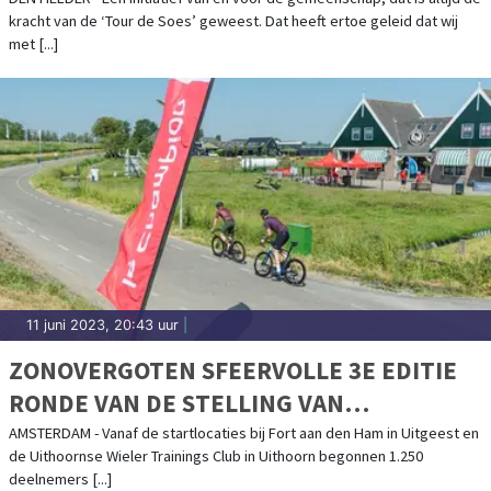
kracht van de ‘Tour de Soes’ geweest. Dat heeft ertoe geleid dat wij
met [...]
11 juni 2023, 20:43 uur
|
ZONOVERGOTEN SFEERVOLLE 3E EDITIE
RONDE VAN DE STELLING VAN
AMSTERDAM
AMSTERDAM - Vanaf de startlocaties bij Fort aan den Ham in Uitgeest en
de Uithoornse Wieler Trainings Club in Uithoorn begonnen 1.250
deelnemers [...]