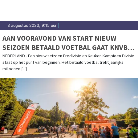
3 augustus 2023, 9:15 uur
|
AAN VOORAVOND VAN START NIEUW
SEIZOEN BETAALD VOETBAL GAAT KNVB
VOOR GASTVRIJ EN VEILIG VOETBAL
NEDERLAND - Een nieuw seizoen Eredivisie en Keuken Kampioen Divisie
staat op het punt van beginnen. Het betaald voetbal trekt jaarlijks
miljoenen [...]