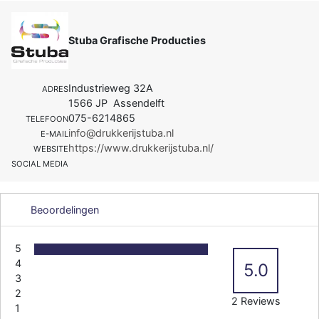
Stuba Grafische Producties
Industrieweg 32A
ADRES
1566 JP Assendelft
075-6214865
TELEFOON
info@drukkerijstuba.nl
E-MAIL
https://www.drukkerijstuba.nl/
WEBSITE
SOCIAL MEDIA
Beoordelingen
5
4
5.0
3
2
2 Reviews
1