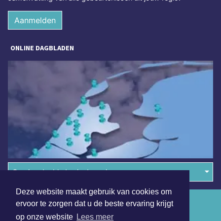
Aanmelden
ONLINE DAGBLADEN
Overige dagbladen in de regio
Deze website maakt gebruik van cookies om
Algemene voorwaarden
ervoor te zorgen dat u de beste ervaring krijgt
op onze website
Lees meer
Disclaimer