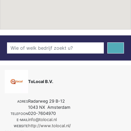
ToLocal B.V.
Radarweg 29 B-12
ADRES
1043 NX Amsterdam
020-7604970
TELEFOON
info@tolocal.nl
E-MAIL
http://www.tolocal.nl/
WEBSITE