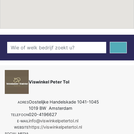
Viswinkel Peter Tol
Oostelijke Handelskade 1041-1045
ADRES
1019 BW Amsterdam
020-4196627
TELEFOON
info@viswinkelpetertol.nl
E-MAIL
https://viswinkelpetertol.nl
WEBSITE
SOCIAL MEDIA