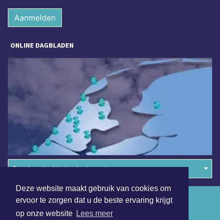
Aanmelden
ONLINE DAGBLADEN
Overige dagbladen in de regio
Deze website maakt gebruik van cookies om
Algemene voorwaarden
ervoor te zorgen dat u de beste ervaring krijgt
op onze website
Lees meer
Disclaimer