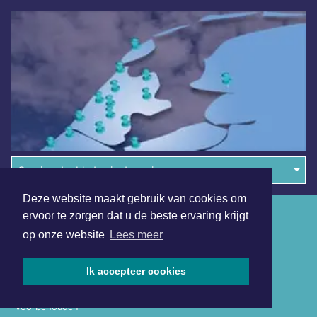
Overige dagbladen in de regio
Deze website maakt gebruik van cookies om
Algemene voorwaarden
ervoor te zorgen dat u de beste ervaring krijgt
op onze website
Lees meer
Disclaimer
Privacy Statement
Ik accepteer cookies
Copyright (c) 2026 | Hilversumsdagblad.nl - Alle rechten
voorbehouden