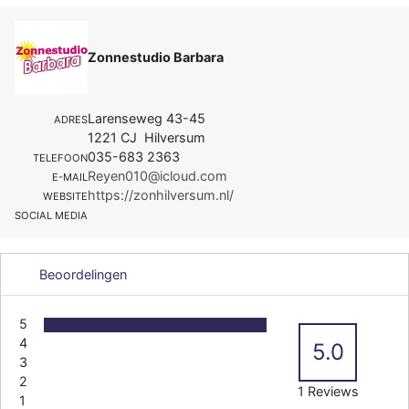
Zonnestudio Barbara
Larenseweg 43-45
ADRES
1221 CJ Hilversum
035-683 2363
TELEFOON
Reyen010@icloud.com
E-MAIL
https://zonhilversum.nl/
WEBSITE
SOCIAL MEDIA
Beoordelingen
5
4
5.0
3
2
1 Reviews
1