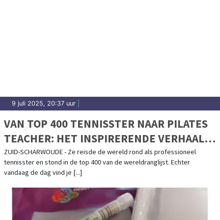
9 juli 2025, 20:37 uur
|
VAN TOP 400 TENNISSTER NAAR PILATES
TEACHER: HET INSPIRERENDE VERHAAL
ACHTER PILATES BY DENISA
ZUID-SCHARWOUDE - Ze reisde de wereld rond als professioneel
tennisster en stond in de top 400 van de wereldranglijst. Echter
vandaag de dag vind je [...]