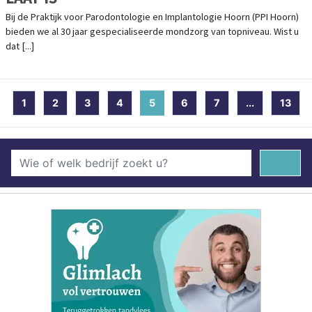
Bij de Praktijk voor Parodontologie en Implantologie Hoorn (PPI Hoorn)
bieden we al 30 jaar gespecialiseerde mondzorg van topniveau. Wist u
dat [...]
1
2
3
4
5
(current)
6
7
...
13