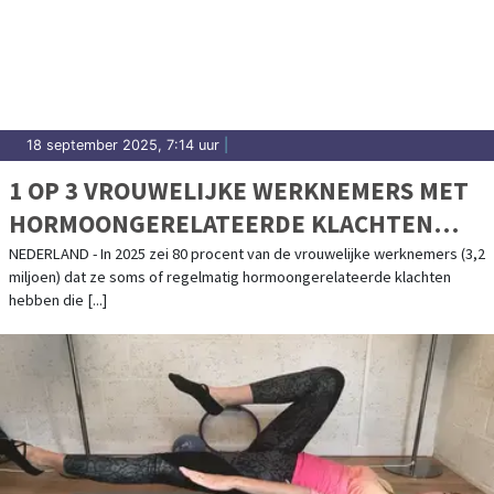
18 september 2025, 7:14 uur
|
1 OP 3 VROUWELIJKE WERKNEMERS MET
HORMOONGERELATEERDE KLACHTEN
VERBERGT DEZE
NEDERLAND - In 2025 zei 80 procent van de vrouwelijke werknemers (3,2
miljoen) dat ze soms of regelmatig hormoongerelateerde klachten
hebben die [...]