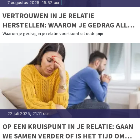
7 augustus 2025, 15:52 uur
|
VERTROUWEN IN JE RELATIE
HERSTELLEN: WAAROM JE GEDRAG ALLES
ZEGT OVER HOE JE JE VOELT
Waarom je gedrag in je relatie voortkomt uit oude pijn
22 juli 2025, 21:11 uur
|
OP EEN KRUISPUNT IN JE RELATIE: GAAN
WE SAMEN VERDER OF IS HET TIJD OM