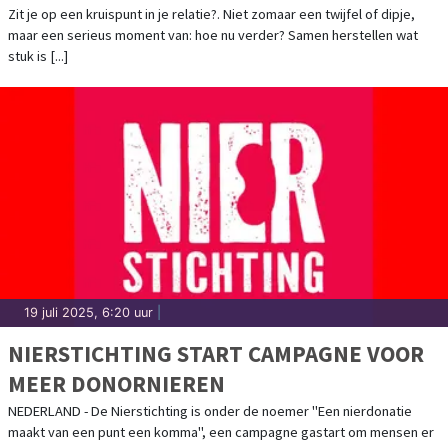
LOS TE LATEN?
Zit je op een kruispunt in je relatie?. Niet zomaar een twijfel of dipje,
maar een serieus moment van: hoe nu verder? Samen herstellen wat
stuk is [...]
19 juli 2025, 6:20 uur
|
NIERSTICHTING START CAMPAGNE VOOR
MEER DONORNIEREN
NEDERLAND - De Nierstichting is onder de noemer "Een nierdonatie
maakt van een punt een komma", een campagne gastart om mensen er